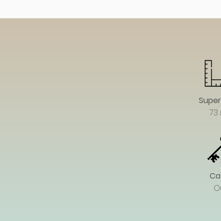
Superf
73
Ca
O